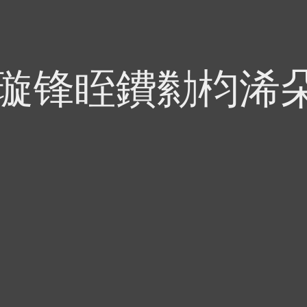
偍璇锋眰鐨勬枃浠