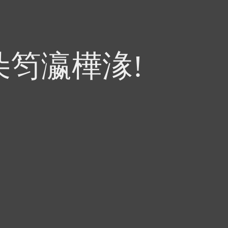
朵笉瀛樺湪!