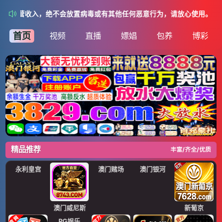
定的运营收入，绝不会放置病毒或有其他任何恶意行为，请放心使用。
首页
视频
直播
嫖娼
包养
博彩
精品推荐
丰富/齐全/优质
永利皇宫
澳门赌场
澳门银河
澳门威尼斯
新葡京
PG娱乐