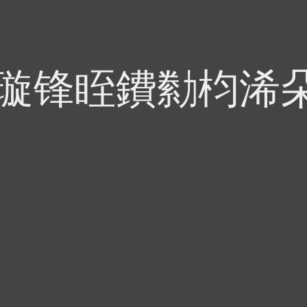
偍璇锋眰鐨勬枃浠