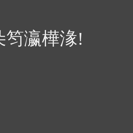
朵笉瀛樺湪!