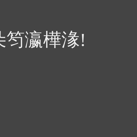
朵笉瀛樺湪!