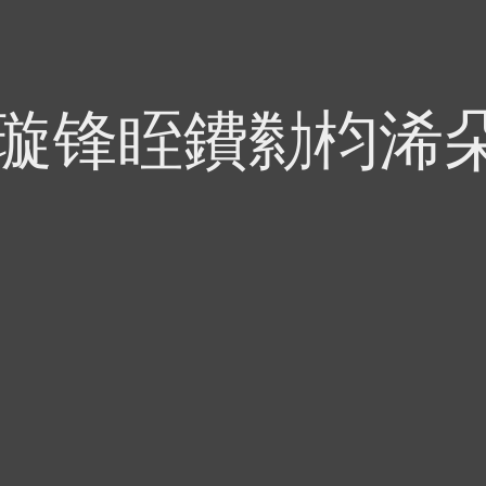
偍璇锋眰鐨勬枃浠