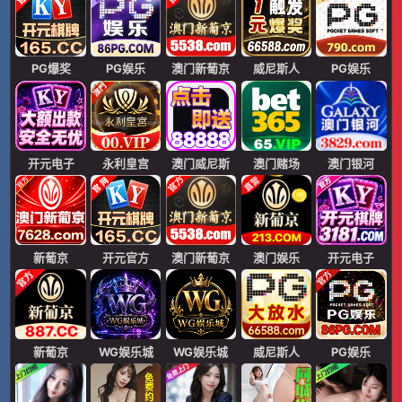
PG爆奖
PG娱乐
澳门新葡京
威尼斯人
PG娱乐
开元电子
永利皇宫
澳门威尼斯
澳门赌场
澳门银河
新葡京
开元官方
澳门新葡京
澳门娱乐
开元电子
新葡京
WG娱乐城
WG娱乐城
威尼斯人
PG娱乐