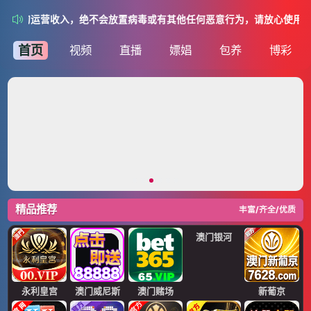
稳定的运营收入，绝不会放置病毒或有其他任何恶意行为，请放心使用。
首页
视频
直播
嫖娼
包养
博彩
精品推荐
丰富/齐全/优质
永利皇宫
澳门威尼斯
澳门赌场
澳门银河
新葡京