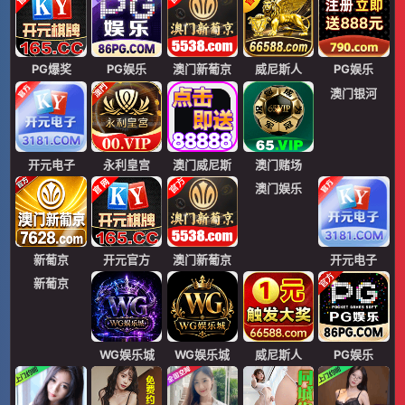
PG爆奖
PG娱乐
澳门新葡京
威尼斯人
PG娱乐
开元电子
永利皇宫
澳门威尼斯
澳门赌场
澳门银河
新葡京
开元官方
澳门新葡京
澳门娱乐
开元电子
新葡京
WG娱乐城
WG娱乐城
威尼斯人
PG娱乐