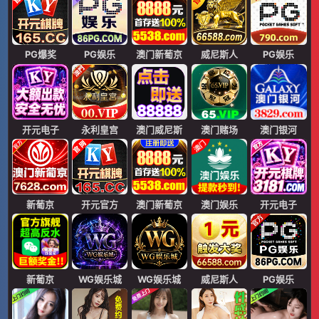
PG爆奖
PG娱乐
澳门新葡京
威尼斯人
PG娱乐
开元电子
永利皇宫
澳门威尼斯
澳门赌场
澳门银河
新葡京
开元官方
澳门新葡京
澳门娱乐
开元电子
新葡京
WG娱乐城
WG娱乐城
威尼斯人
PG娱乐