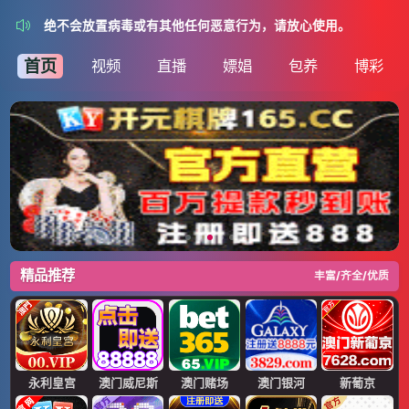
收入，绝不会放置病毒或有其他任何恶意行为，请放心使用。
首页
视频
直播
嫖娼
包养
博彩
精品推荐
丰富/齐全/优质
永利皇宫
澳门威尼斯
澳门赌场
澳门银河
新葡京