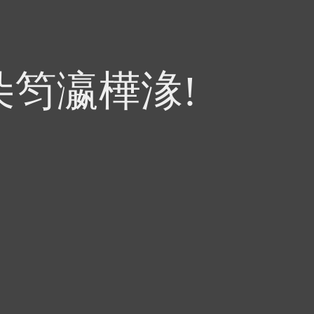
朵笉瀛樺湪!