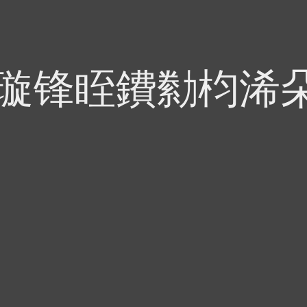
偍璇锋眰鐨勬枃浠