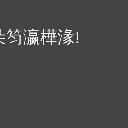
朵笉瀛樺湪!