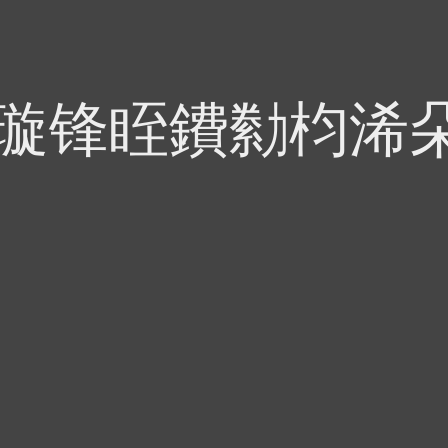
偍璇锋眰鐨勬枃浠