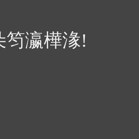
朵笉瀛樺湪!