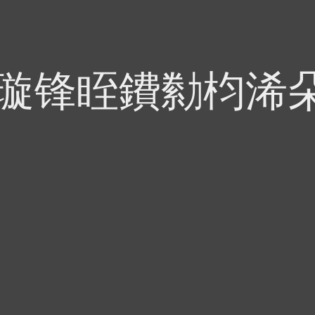
偍璇锋眰鐨勬枃浠