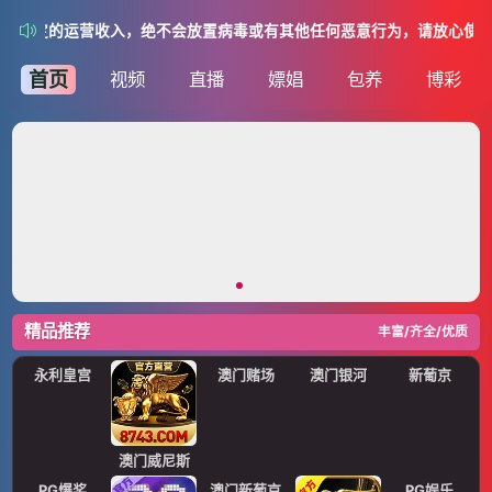
有稳定的运营收入，绝不会放置病毒或有其他任何恶意行为，请放心使用。
首页
视频
直播
嫖娼
包养
博彩
精品推荐
丰富/齐全/优质
永利皇宫
澳门赌场
澳门银河
新葡京
澳门威尼斯
PG爆奖
澳门新葡京