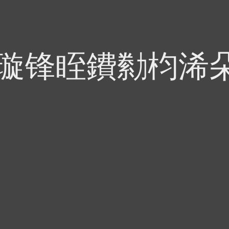
偍璇锋眰鐨勬枃浠