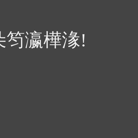
朵笉瀛樺湪!