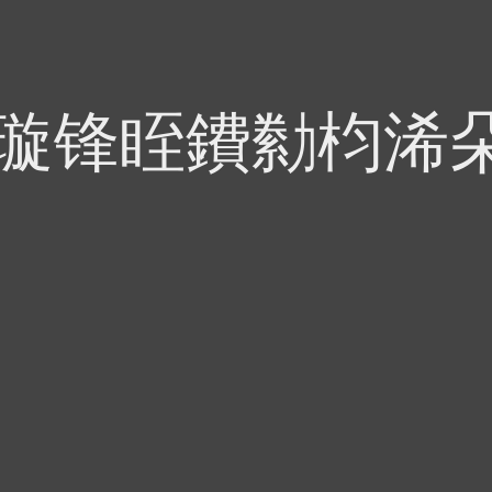
偍璇锋眰鐨勬枃浠