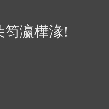
朵笉瀛樺湪!