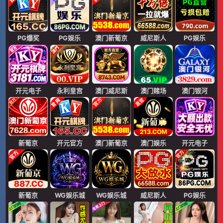
PG爆奖
PG娱乐
澳门新葡京
威尼斯人
PG娱乐
开元电子
永利皇宫
澳门威尼斯
澳门赌场
澳门银河
新葡京
开元官方
澳门新葡京
澳门娱乐
开元电子
新葡京
WG娱乐城
WG娱乐城
威尼斯人
PG娱乐