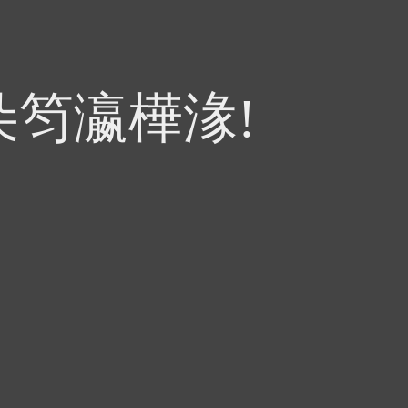
朵笉瀛樺湪!