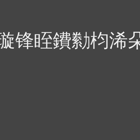
偍璇锋眰鐨勬枃浠