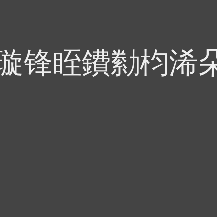
偍璇锋眰鐨勬枃浠