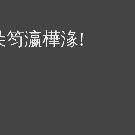
朵笉瀛樺湪!