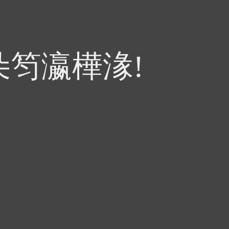
朵笉瀛樺湪!