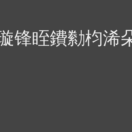
偍璇锋眰鐨勬枃浠