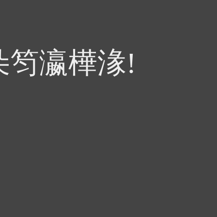
朵笉瀛樺湪!