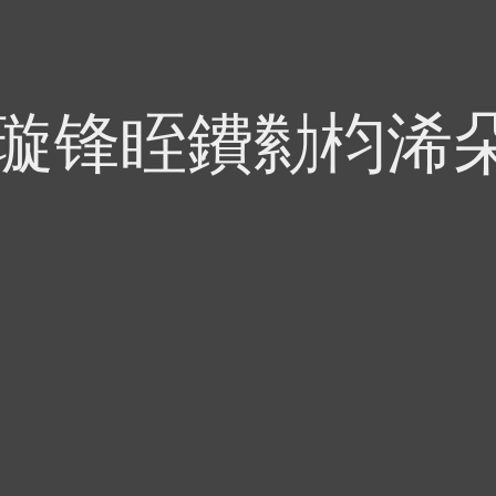
偍璇锋眰鐨勬枃浠