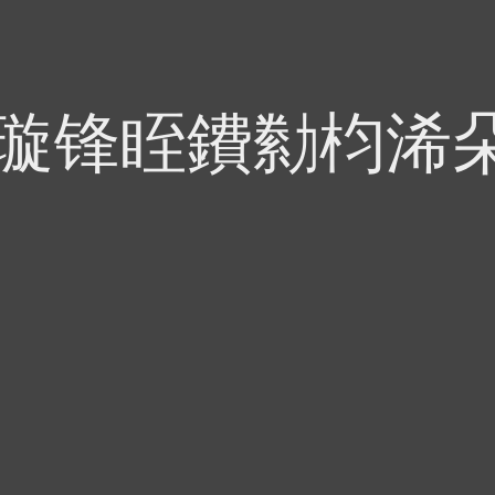
偍璇锋眰鐨勬枃浠