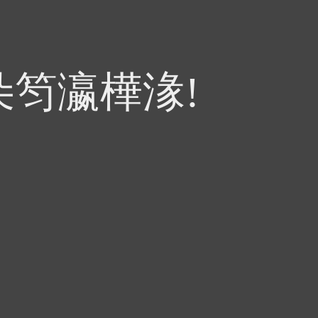
朵笉瀛樺湪!