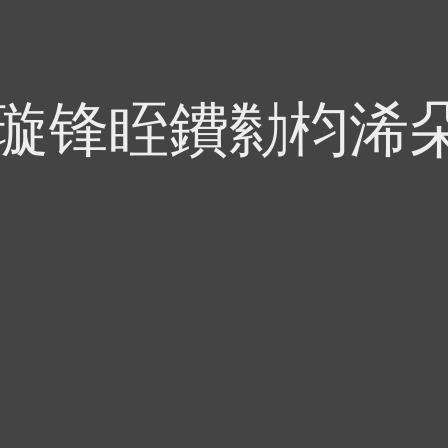
偍璇锋眰鐨勬枃浠