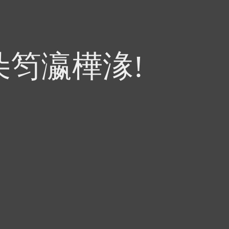
朵笉瀛樺湪!