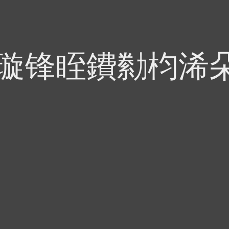
偍璇锋眰鐨勬枃浠