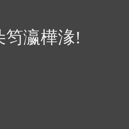
朵笉瀛樺湪!