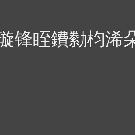
偍璇锋眰鐨勬枃浠