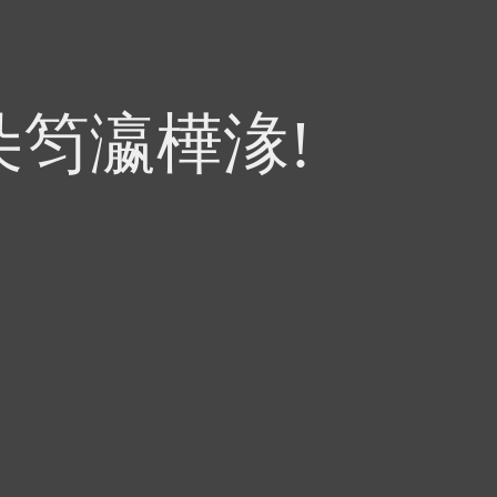
朵笉瀛樺湪!