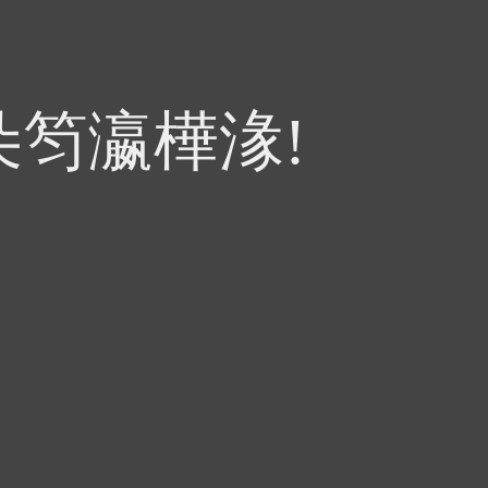
朵笉瀛樺湪!