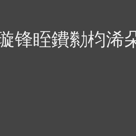
偍璇锋眰鐨勬枃浠