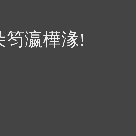
朵笉瀛樺湪!