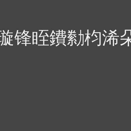
偍璇锋眰鐨勬枃浠