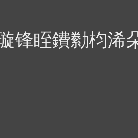
偍璇锋眰鐨勬枃浠