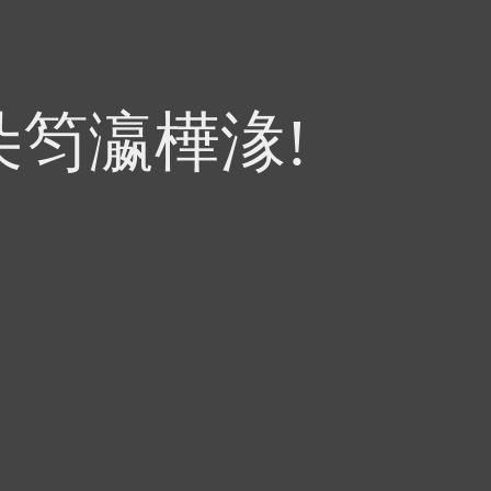
朵笉瀛樺湪!