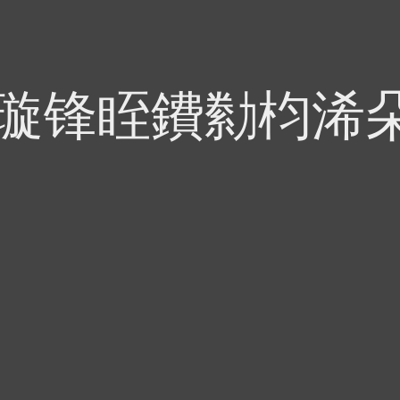
偍璇锋眰鐨勬枃浠