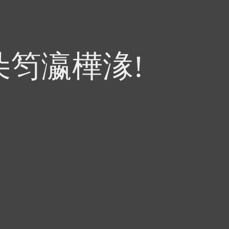
朵笉瀛樺湪!