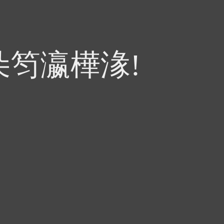
朵笉瀛樺湪!