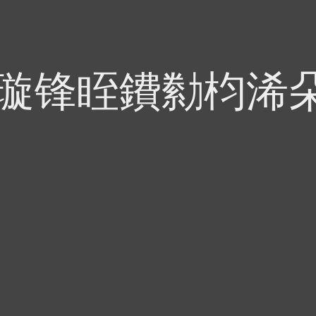
偍璇锋眰鐨勬枃浠