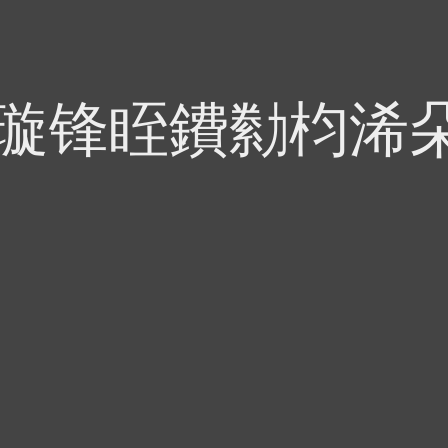
偍璇锋眰鐨勬枃浠