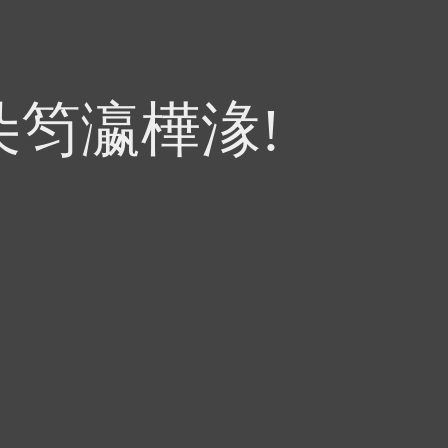
朵笉瀛樺湪!