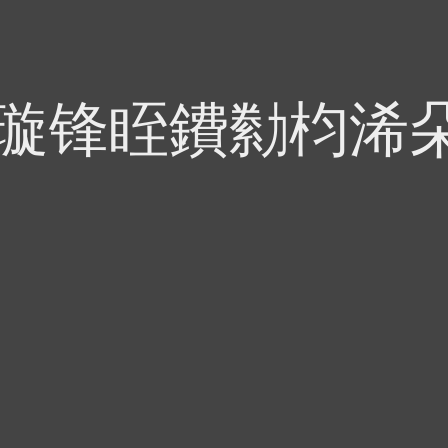
偍璇锋眰鐨勬枃浠