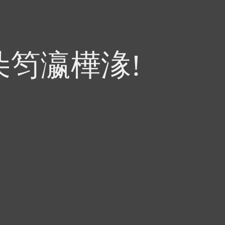
朵笉瀛樺湪!