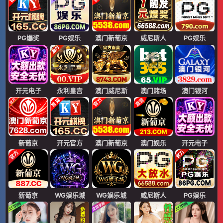
PG爆奖
PG娱乐
澳门新葡京
威尼斯人
PG娱乐
开元电子
永利皇宫
澳门威尼斯
澳门赌场
澳门银河
新葡京
开元官方
澳门新葡京
澳门娱乐
开元电子
新葡京
WG娱乐城
WG娱乐城
威尼斯人
PG娱乐