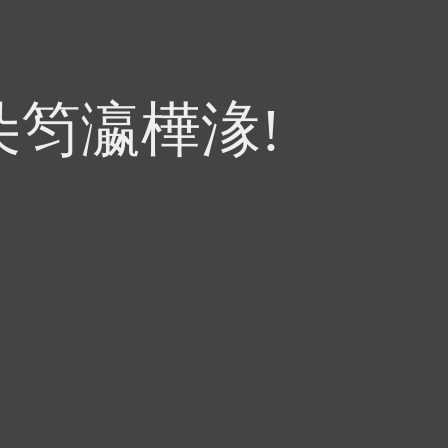
朵笉瀛樺湪!