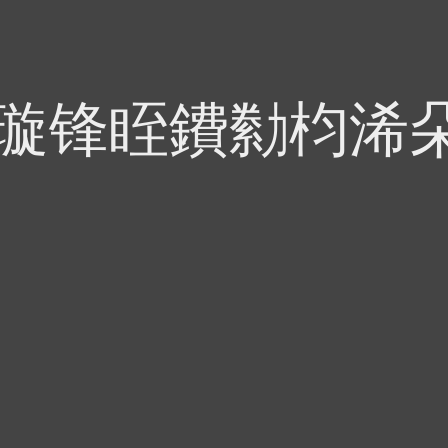
偍璇锋眰鐨勬枃浠