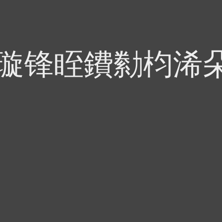
偍璇锋眰鐨勬枃浠