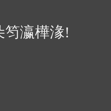
朵笉瀛樺湪!