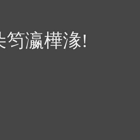
朵笉瀛樺湪!