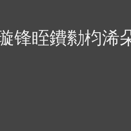
偍璇锋眰鐨勬枃浠