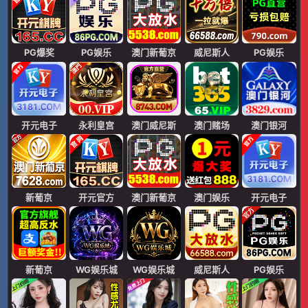
PG爆奖
PG娱乐
澳门新葡京
威尼斯人
PG娱乐
开元电子
永利皇宫
澳门威尼斯
澳门赌场
澳门银河
新葡京
开元官方
澳门新葡京
澳门娱乐
开元电子
新葡京
WG娱乐城
WG娱乐城
威尼斯人
PG娱乐