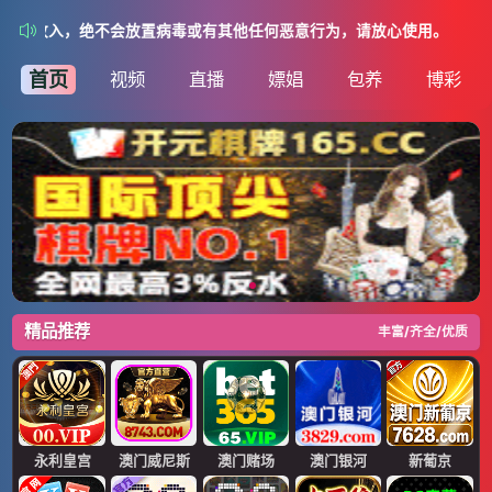
营收入，绝不会放置病毒或有其他任何恶意行为，请放心使用。
首页
视频
直播
嫖娼
包养
博彩
精品推荐
丰富/齐全/优质
永利皇宫
澳门威尼斯
澳门赌场
澳门银河
新葡京