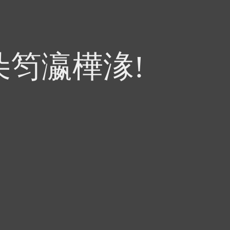
朵笉瀛樺湪!