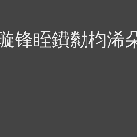
偍璇锋眰鐨勬枃浠