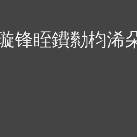
偍璇锋眰鐨勬枃浠