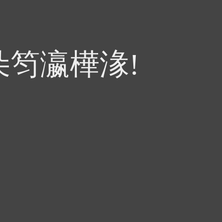
朵笉瀛樺湪!