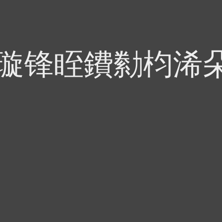
偍璇锋眰鐨勬枃浠