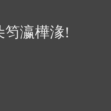
朵笉瀛樺湪!