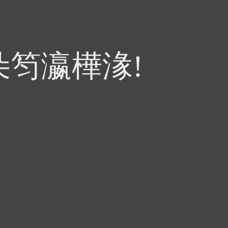
朵笉瀛樺湪!