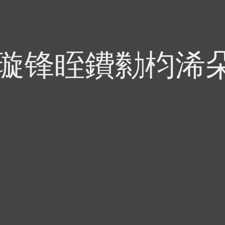
偍璇锋眰鐨勬枃浠