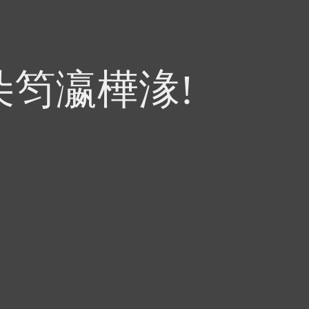
朵笉瀛樺湪!