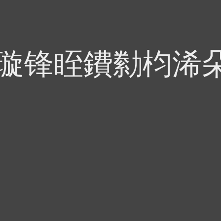
偍璇锋眰鐨勬枃浠